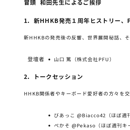
冒頭 和田先生によるご挨拶
1. 新HHKB発売１周年ヒストリー、
新HHKBの発売後の反響、世界展開秘話、
登壇者
山口 篤（株式会社PFU）
2. トークセッション
HHKB関係者やキーボード愛好者の方々を
びあっこ @Biacco42（ほ
ぺかそ @Pekaso（ほぼ週刊