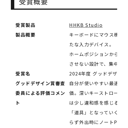
受賞概要
受賞製品
HHKB Studio
製品概要
キーボードにマウス機能・ジ
たな入力デバイス。
ホームポジションからの
させない設計で、集中し
受賞名
2024年度 グッドデザイ
グッドデザイン賞審査
自分が使いやすい最適解
委員による評価コメン
価。深いキーストローク
ト
は少し違和感を感じるか
「道具」となっていく過
らず外出時にノートPCと