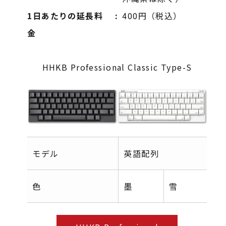
1日あたりの延長料
400円（税込）
金
HHKB Professional Classic Type-S
モデル
英語配列
日
色
墨
雪
墨