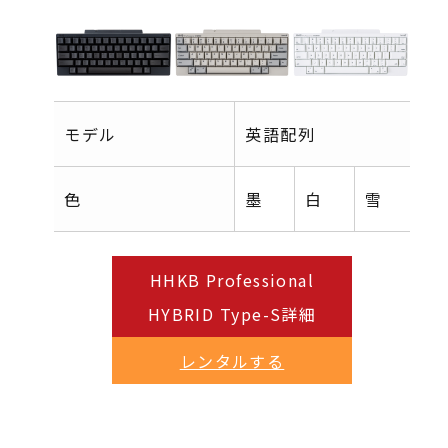
モデル
英語配列
英
色
墨
白
雪
墨
HHKB Professional
HYBRID Type-S詳細
レンタルする