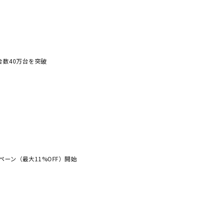
荷台数40万台を突破
ーン（最大11%OFF）開始