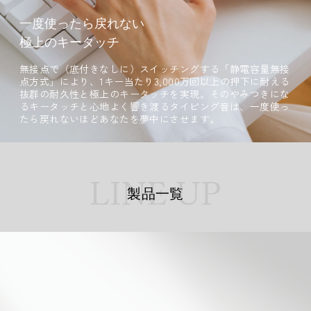
一度使ったら戻れない
極上のキータッチ
無接点で（底付きなしに）スイッチングする「静電容量無接
点方式」により、1キー当たり3,000万回以上の押下に耐える
抜群の耐久性と極上のキータッチを実現。そのやみつきにな
るキータッチと心地よく響き渡るタイピング音は、一度使っ
たら戻れないほどあなたを夢中にさせます。
製品一覧