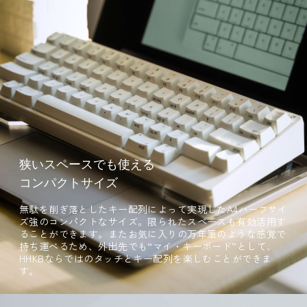
狭いスペースでも使える
コンパクトサイズ
無駄を削ぎ落としたキー配列によって実現したA4ハーフサイ
ズ強のコンパクトなサイズ。限られたスペースも有効活用す
ることができます。またお気に入りの万年筆のような感覚で
持ち運べるため、外出先でも“マイ・キーボード”として、
HHKBならではのタッチとキー配列を楽しむことができま
す。