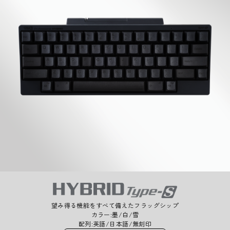
望み得る機能をすべて備えた
フラッグシップ
カラー:墨/白/雪
配列:英語/日本語/無刻印