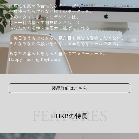
生産性を高める合理的なのキー配列、
一度使ったら戻れない極上のキータッチ、
そのスタイリッシュなデザインは、
毎日一緒に暮らす相棒にふさわしく、
あなたの可能性を無限大に拡げてくれる。
「毎日使うものだから、
見た目も機能も妥協したくない。」
そんなあなたの願いをかなえる
画期的なツールである。
あなたの暮らしをもっと豊かにするキーボード。
Happy Hacking Keyboard
製品詳細はこちら
HHKBの特長