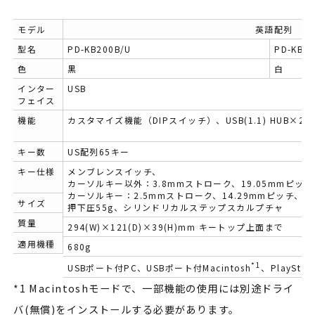
モデル
英語配列
型名
PD-KB200B/U
PD-KB2
色
黒
白
インター
USB
フェイス
機能
カスタマイズ機能（DIPスイッチ）、USB(1.1) HUB×2
キー数
US配列65キー
キー仕様
メンブレンスイッチ、
カーソルキー以外：3.8mmストローク、19.05mmピッチ
カーソルキー：2.5mmストローク、14.29mmピッチ、
サイズ
押下圧55g、シリンドリカルステップスカルプチャ
質量
294(W)×121(D)×39(H)mm キートップ上面まで
適用機種
680g
*1
USBポート付PC、USBポート付Macintosh
、PlayStat
*1 Macintoshモードで、一部機能の使用には別途ドライ
バ(無償)をインストールする必要があります。