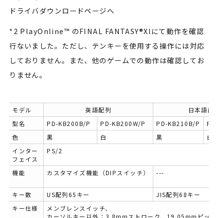
ドライバダウンロードページへ
*2 PlayOnline™ のFINAL FANTASY®XIにて動作を確認
行ないました。ただし、テンキーを使用する操作には対応
しておりません。また、他のゲームでの動作は確認してお
りません。
モデル
英語配列
日本語配
型名
PD-KB200B/P
PD-KB200W/P
PD-KB210B/P
PD
色
黒
白
黒
白
インター
PS/2
フェイス
機能
カスタマイズ機能（DIPスイッチ）
---
キー数
US配列65キー
JIS配列68キー
キー仕様
メンブレンスイッチ、
カーソルキー以外：3.8mmストローク、19.05mmピッチ