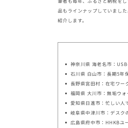
筆者も毎年、ふるさと納税をし
品もラインナップしていました
紹介します。
神奈川県 海老名市：US
石川県 白山市：長期5年
長野県宮田村：在宅ワー
福岡県 大川市：無垢ウ
愛知県日進市：忙しい人
岐阜県中津川市：デスク
広島県府中市：HHKB