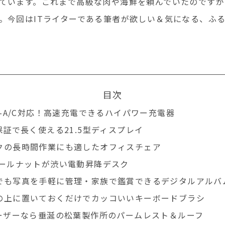
ています。これまで高級な肉や海鮮を頼んでいたのですが
。今回はITライターである筆者が欲しい＆気になる、ふ
目次
B-A/C対応！高速充電できるハイパワー充電器
保証で長く使える21.5型ディスプレイ
クの長時間作業にも適したオフィスチェア
ォールナットが渋い電動昇降デスク
でも写真を手軽に管理・家族で鑑賞できるデジタルアルバ
の上に置いておくだけでカッコいいキーボードブラシ
ユーザーなら垂涎の松葉製作所のパームレスト＆ルーフ