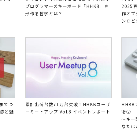
プログラマーズキーボード「HHKB」を
202
形作る哲学とは？
作オプ
ンなど
しまてつ
累計出荷台数71万台突破！HHKBユーザ
HHKB
跡と魅
ーミートアップ Vol.8 イベントレポート
術②
～キー
なたは