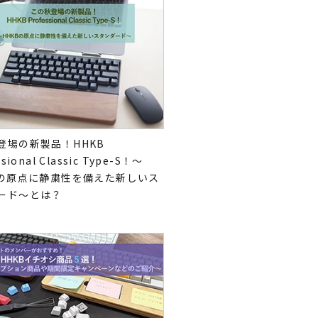
登場の新製品！HHKB
ssional Classic Type-S！～
Bの原点に静粛性を備えた新しいス
ード～とは？