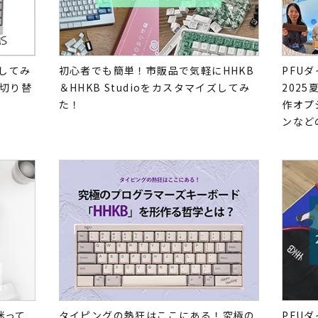
戦してみ
初心者でも簡単！市販品で気軽にHHKB
PFU
切り替
＆HHKB Studioをカスタマイズしてみ
202
た！
作オプ
ンなど
か迷って
タイピングの熱狂はここにある！究極の
PFU