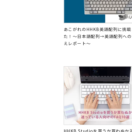
あこがれのHHKB英語配列に挑
た！～日本語配列→英語配列への
えレポート～
HHKB Studioを買うか買わぬ