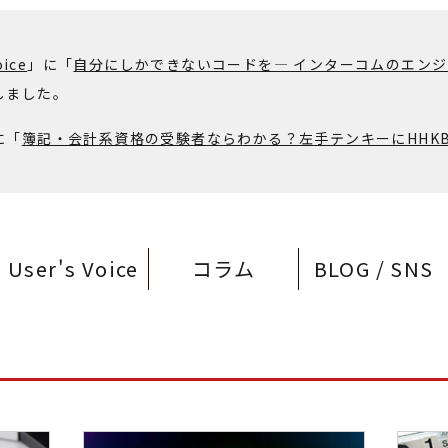
oice
」に「
自分にしかできないコードを— インターコムのエンジ
しました。
に「
簿記・会計系資格の受験者ならわかる？左手テンキーにHHK
User's Voice
コラム
BLOG / SNS