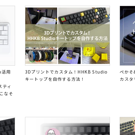
io活用
3Dプリントでカスタム！HHKB Studio
ぺかそ&
キートップを自作する方法！
カスタ
スティ
こなそ