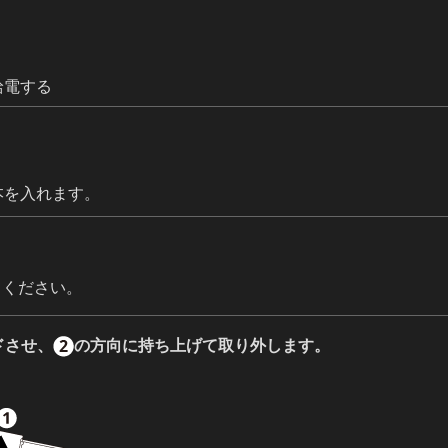
給電する
本を入れます。
てください。
ドさせ、
の方向に持ち上げて取り外します。